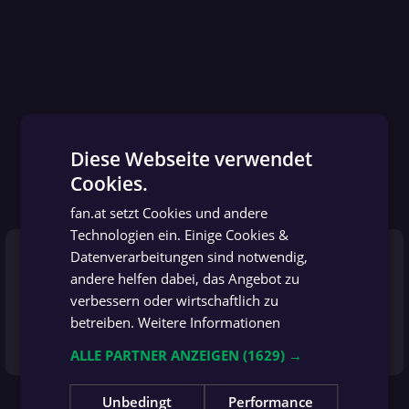
Diese Webseite verwendet
Cookies.
GERMAN
fan.at setzt Cookies und andere
GERMAN
84'
Technologien ein. Einige Cookies &
more_vert
Datenverarbeitungen sind notwendig,
Wechsel
andere helfen dabei, das Angebot zu
verbessern oder wirtschaftlich zu
betreiben.
Weitere Informationen
Trainer Brian Priske nimmt seinen vierten Wechsel vor: Kevin
Prince Milla ersetzt Patrik Vydra.
ALLE PARTNER ANZEIGEN
(1629) →
Unbedingt
Performance