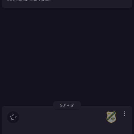
90' + 5'
more_vert