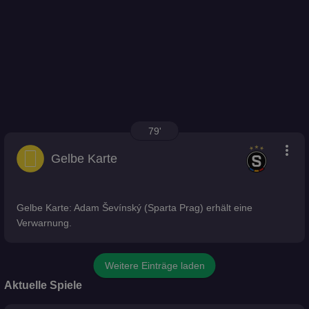
79'
more_vert
Gelbe Karte
Gelbe Karte: Adam Ševínský (Sparta Prag) erhält eine
Verwarnung.
Weitere Einträge laden
Aktuelle Spiele