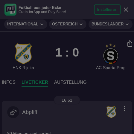
search
micro
person
Fußball aus jeder Ecke
sports_soccer
expand_more
close
FUSSBALL
Installieren
Gratis im App und Play Store!
Suche
Reporter
Login
expand_more
expand_more
expand_more
INTERNATIONAL
ÖSTERREICH
BUNDESLÄNDER
ios_share
1 : 0
HNK Rijeka
AC Sparta Prag
INFOS
LIVETICKER
AUFSTELLUNG
16:51
more_vert
Abpfiff
90 Minuten sind vorbei!