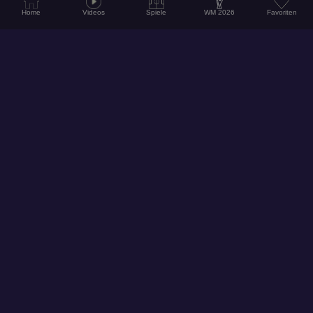
Home
Videos
Spiele
WM 2026
Favoriten
© 2026
Hol dir unsere App für ein noch besseres Erlebnis!
Folge uns auf Social Media