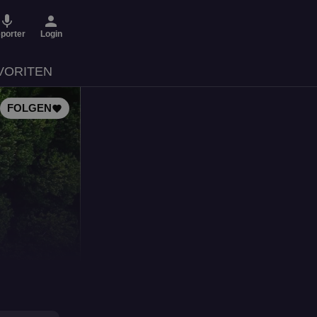
micro
person
porter
Login
VORITEN
FOLGEN
favorite