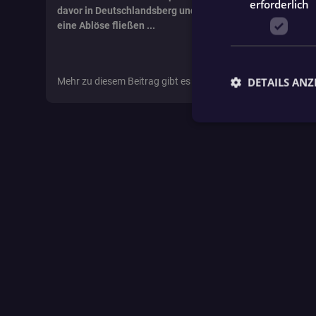
erforderlich
davor in Deutschlandsberg und beim WAC. Für den 28-Jäh
eine Ablöse fließen ...
DETAILS ANZ
Mehr zu diesem Beitrag gibt es auch auf
krone.at
Unbed
Unbedingt erforderli
Kontoverwaltung. Oh
Name
fanat_access_token
fanat_show_app_b