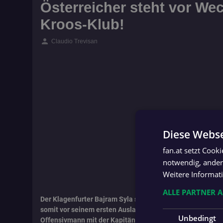
Österreicher steht vor We
Kroos-Klub!
person
Claudio Trevisan
Diese Webse
fan.at setzt Cook
notwendig, andere
Weitere Informat
ALLE PARTNER 
Der Klagenfurter Bajram Syla steht vor einem Transfer n
somit vor seinem ersten Auslandsengagement. Zuletzt lief
Unbedingt
Offensivmann mit der Kapitänsschleife am Arm für Regional