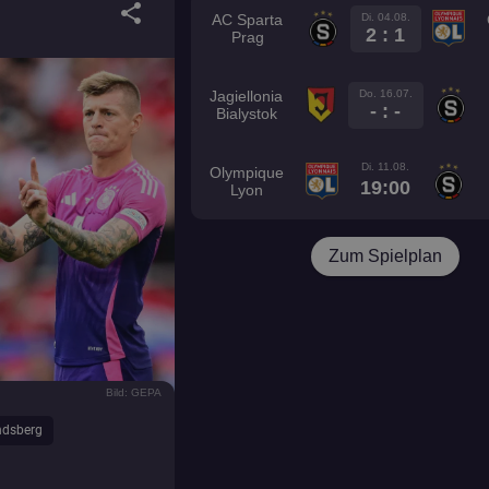
share
Di. 04.08.
AC Sparta
2 : 1
Prag
Do. 16.07.
Jagiellonia
- : -
Bialystok
Di. 11.08.
Olympique
19:00
Lyon
Zum Spielplan
Bild: GEPA
ndsberg