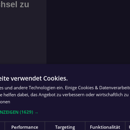
chsel zu
ite verwendet Cookies.
ies und andere Technologien ein. Einige Cookies & Datenverarbei
 helfen dabei, das Angebot zu verbessern oder wirtschaftlich zu 
ionen
ANZEIGEN
(1629) →
ach Deutschland und
 der dribbelstarke
Performance
Targeting
Funktionalität
ligist Lafnitz auf,