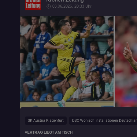
schedule
03.06.2026, 20:33 Uhr
SK Austria Klagenfurt
DSC Wonisch Installationen Deutschla
VERTRAG LIEGT AM TISCH